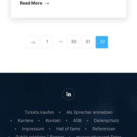
Read More
…
1
30
31
32
Tickets kaufen
Als Sprecher anmelden
Karriere
Kontakt
AGB
Datenschutz
Impressum
Hall of fame
Referenzen
Public relations | Banner
mysecurityevent Fotos