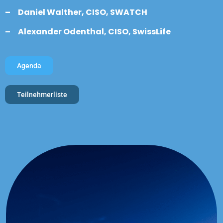
– Daniel Walther, CISO, SWATCH
– Alexander Odenthal, CISO, SwissLife
Agenda
Teilnehmerliste