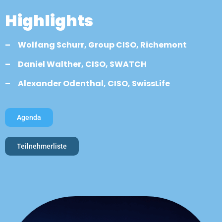
Highlights
– Wolfang Schurr, Group CISO, Richemont
– Daniel Walther, CISO, SWATCH
– Alexander Odenthal, CISO, SwissLife
Agenda
Teilnehmerliste