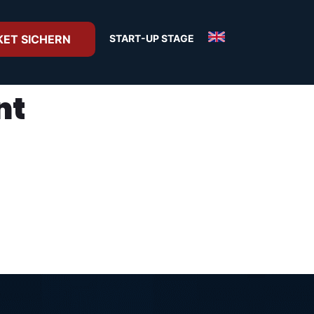
START-UP STAGE
KET SICHERN
nt