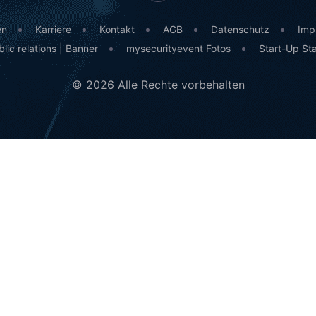
en
Karriere
Kontakt
AGB
Datenschutz
Imp
lic relations | Banner
mysecurityevent Fotos
Start-Up St
© 2026 Alle Rechte vorbehalten